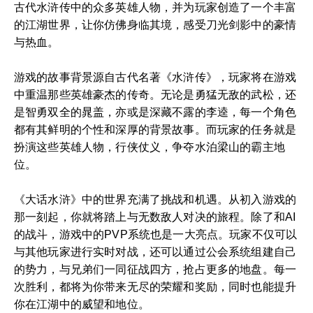
古代水浒传中的众多英雄人物，并为玩家创造了一个丰富
的江湖世界，让你仿佛身临其境，感受刀光剑影中的豪情
与热血。
游戏的故事背景源自古代名著《水浒传》，玩家将在游戏
中重温那些英雄豪杰的传奇。无论是勇猛无敌的武松，还
是智勇双全的晁盖，亦或是深藏不露的李逵，每一个角色
都有其鲜明的个性和深厚的背景故事。而玩家的任务就是
扮演这些英雄人物，行侠仗义，争夺水泊梁山的霸主地
位。
《大话水浒》中的世界充满了挑战和机遇。从初入游戏的
那一刻起，你就将踏上与无数敌人对决的旅程。除了和AI
的战斗，游戏中的PVP系统也是一大亮点。玩家不仅可以
与其他玩家进行实时对战，还可以通过公会系统组建自己
的势力，与兄弟们一同征战四方，抢占更多的地盘。每一
次胜利，都将为你带来无尽的荣耀和奖励，同时也能提升
你在江湖中的威望和地位。