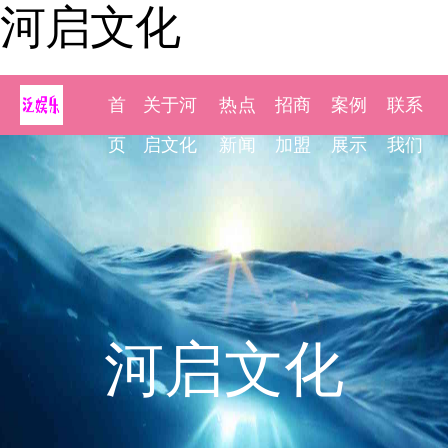
河启文化
首
关于河
热点
招商
案例
联系
页
启文化
新闻
加盟
展示
我们
河启文化